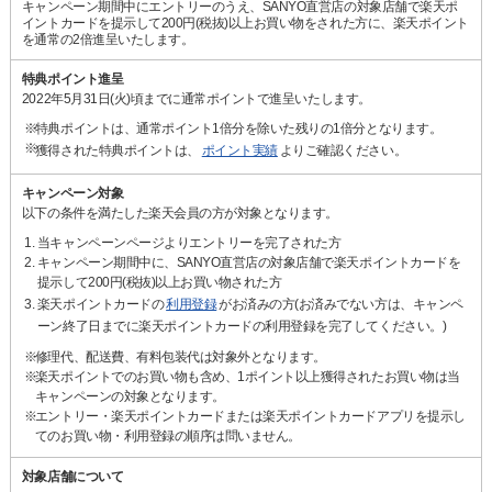
キャンペーン期間中にエントリーのうえ、SANYO直営店の対象店舗で楽天ポ
イントカードを提示して200円(税抜)以上お買い物をされた方に、楽天ポイント
を通常の2倍進呈いたします。
特典ポイント進呈
2022年5月31日(火)頃までに通常ポイントで進呈いたします。
特典ポイントは、通常ポイント1倍分を除いた残りの1倍分となります。
獲得された特典ポイントは、
ポイント実績
よりご確認ください。
キャンペーン対象
以下の条件を満たした楽天会員の方が対象となります。
当キャンペーンページよりエントリーを完了された方
キャンペーン期間中に、SANYO直営店の対象店舗で楽天ポイントカードを
提示して200円(税抜)以上お買い物された方
楽天ポイントカードの
利用登録
がお済みの方(お済みでない方は、キャンペ
ーン終了日までに楽天ポイントカードの利用登録を完了してください。)
修理代、配送費、有料包装代は対象外となります。
楽天ポイントでのお買い物も含め、1ポイント以上獲得されたお買い物は当
キャンペーンの対象となります。
エントリー・楽天ポイントカードまたは楽天ポイントカードアプリを提示し
てのお買い物・利用登録の順序は問いません。
対象店舗について