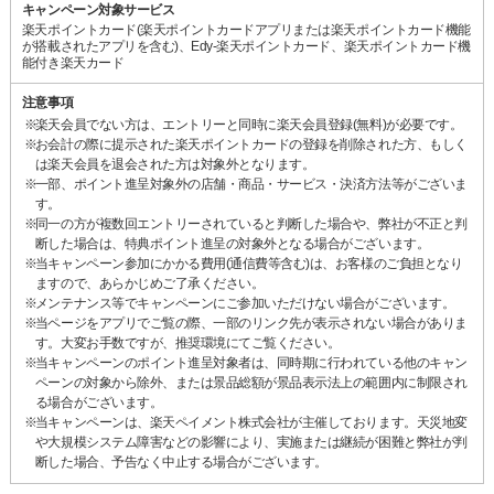
キャンペーン対象サービス
楽天ポイントカード(楽天ポイントカードアプリまたは楽天ポイントカード機能
が搭載されたアプリを含む)、Edy-楽天ポイントカード、楽天ポイントカード機
能付き楽天カード
注意事項
楽天会員でない方は、エントリーと同時に楽天会員登録(無料)が必要です。
お会計の際に提示された楽天ポイントカードの登録を削除された方、もしく
は楽天会員を退会された方は対象外となります。
一部、ポイント進呈対象外の店舗・商品・サービス・決済方法等がございま
す。
同一の方が複数回エントリーされていると判断した場合や、弊社が不正と判
断した場合は、特典ポイント進呈の対象外となる場合がございます。
当キャンペーン参加にかかる費用(通信費等含む)は、お客様のご負担となり
ますので、あらかじめご了承ください。
メンテナンス等でキャンペーンにご参加いただけない場合がございます。
当ページをアプリでご覧の際、一部のリンク先が表示されない場合がありま
す。大変お手数ですが、推奨環境にてご覧ください。
当キャンペーンのポイント進呈対象者は、同時期に行われている他のキャン
ペーンの対象から除外、または景品総額が景品表示法上の範囲内に制限され
る場合がございます。
当キャンペーンは、楽天ペイメント株式会社が主催しております。天災地変
や大規模システム障害などの影響により、実施または継続が困難と弊社が判
断した場合、予告なく中止する場合がございます。