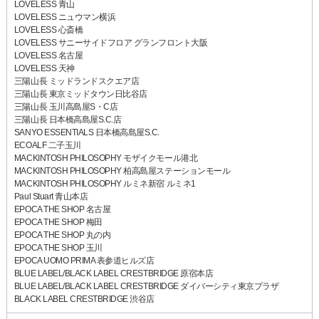
LOVELESS 青山
LOVELESS ニュウマン横浜
LOVELESS 心斎橋
LOVELESS サニーサイドフロア グランフロント大阪
LOVELESS 名古屋
LOVELESS 天神
三陽山長 ミッドランドスクエア店
三陽山長 東京ミッドタウン日比谷店
三陽山長 玉川高島屋S・C店
三陽山長 日本橋高島屋S.C.店
SANYO ESSENTIALS 日本橋高島屋S.C.
ECOALF 二子玉川
MACKINTOSH PHILOSOPHY モザイクモール港北
MACKINTOSH PHILOSOPHY 柏高島屋ステーションモール
MACKINTOSH PHILOSOPHY ルミネ新宿 ルミネ1
Paul Stuart 青山本店
EPOCA THE SHOP 名古屋
EPOCA THE SHOP 梅田
EPOCA THE SHOP 丸の内
EPOCA THE SHOP 玉川
EPOCA UOMO PRIMA 表参道ヒルズ店
BLUE LABEL/BLACK LABEL CRESTBRIDGE 原宿本店
BLUE LABEL/BLACK LABEL CRESTBRIDGE ダイバーシティ東京プラザ
BLACK LABEL CRESTBRIDGE 渋谷店