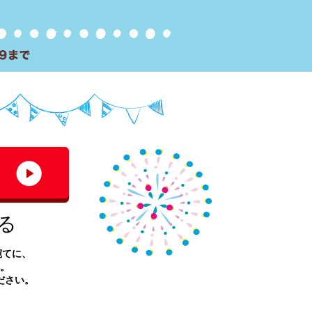
る
宛てに、
。
ださい。