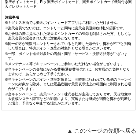
楽天ポイントカード、Edy-楽天ポイントカード、楽天ポイントカード機能付き楽
天クレジットカード
注意事項
※
キグナス石油では楽天ポイントカードアプリはご利用いただけません。
※
楽天会員でない方は、エントリーと同時に楽天会員登録(無料)が必要です。
※
お会計の際に提示された楽天ポイントカードの登録を削除された方、もしくは
楽天会員を退会された方は対象外となります。
※
同一の方が複数回エントリーされていると判断した場合や、弊社が不正と判断
した場合は、特典ポイント進呈の対象外となる場合がございます。
※
一部、ポイント進呈対象外の店舗・商品・サービス・決済方法等がございま
す。
※
メンテナンス等でキャンペーンにご参加いただけない場合がございます。
※
当キャンペーンの参加にかかる費用(通信費等含む)は、お客様のご負担となり
ますので、あらかじめご了承ください。
※
当キャンペーンのポイント進呈対象者は、同時期に行われている他のキャンペ
ーンの対象から除外、または景品総額が景品表示法上の範囲内に制限される場
合がございます。
※
当キャンペーンは、楽天ペイメント株式会社が主催しております。天災地変や
大規模システム障害などの影響により、実施または継続が困難と弊社が判断し
た場合、予告なく中止する場合がございます。
▲ このページの先頭へ戻る