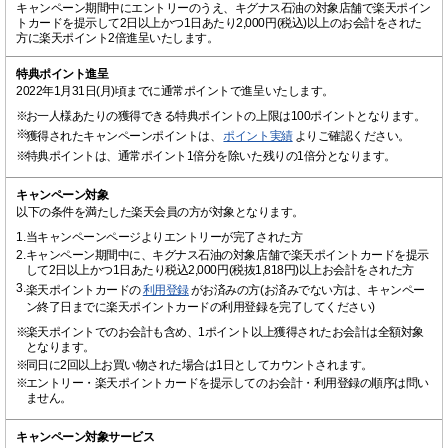
キャンペーン期間中にエントリーのうえ、キグナス石油の対象店舗で楽天ポイン
トカードを提示して2日以上かつ1日あたり2,000円(税込)以上のお会計をされた
方に楽天ポイント2倍進呈いたします。
特典ポイント進呈
2022年1月31日(月)頃までに通常ポイントで進呈いたします。
※
お一人様あたりの獲得できる特典ポイントの上限は100ポイントとなります。
※
獲得されたキャンペーンポイントは、
ポイント実績
よりご確認ください。
※
特典ポイントは、通常ポイント1倍分を除いた残りの1倍分となります。
キャンペーン対象
以下の条件を満たした楽天会員の方が対象となります。
1.
当キャンペーンページよりエントリーが完了された方
2.
キャンペーン期間中に、キグナス石油の対象店舗で楽天ポイントカードを提示
して2日以上かつ1日あたり税込2,000円(税抜1,818円)以上お会計をされた方
3.
楽天ポイントカードの
利用登録
がお済みの方(お済みでない方は、キャンペー
ン終了日までに楽天ポイントカードの利用登録を完了してください)
※
楽天ポイントでのお会計も含め、1ポイント以上獲得されたお会計は全額対象
となります。
※
同日に2回以上お買い物された場合は1日としてカウントされます。
※
エントリー・楽天ポイントカードを提示してのお会計・利用登録の順序は問い
ません。
キャンペーン対象サービス