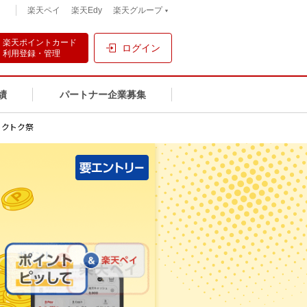
）
楽天ペイ
楽天Edy
楽天グループ
楽天ポイントカード
ログイン
利用登録・管理
績
パートナー企業募集
トクトク祭