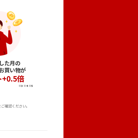
した月の
お買い物が
+0.5倍
※3
※4
※5
をご確認ください。