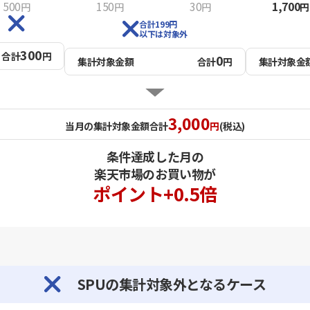
500
150
30
1,700
円
円
円
円
合計199円
以下は対象外
300
合計
円
0
集計対象金額
合計
円
集計対象金
3,000
当月の
集計対象金額
合計
円
(税込)
条件達成した月の
楽天市場のお買い物が
ポイント+0.5倍
SPUの集計対象外となるケース