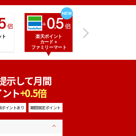
ット
楽天ポイント
カード＋
ファミリーマート
提示して月間
イント
+0.5倍
限ポイントあり
期間限定ポイント